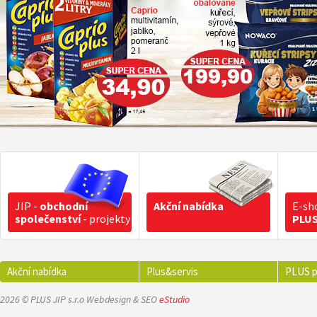
JIP -
obchodní
Akční nabídka
E-sh
společenství
- projekty
PLU
Akční nabídka
Plus&servis
PLUS p
2026 © PLUS JIP s.r.o Webdesign & SEO
eStudio