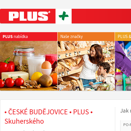
PLUS
nabídka
Naše značky
PLUS &
• ČESKÉ BUDĚJOVICE • PLUS •
Jak 
Skuherského
PO-