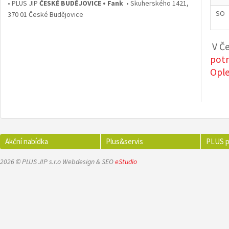
• PLUS JIP
ČESKÉ BUDĚJOVICE • Fank
• Skuherského 1421,
SO
370 01 České Budějovice
V Če
potr
Ople
Akční nabídka
Plus&servis
PLUS p
2026 © PLUS JIP s.r.o Webdesign & SEO
eStudio