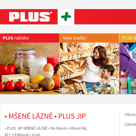
PLUS
nabídka
Naše značky
PLUS &
• MŠENÉ LÁZNĚ • PLUS JIP
Okres
Litom
• PLUS JIP MŠENÉ LÁZNĚ • Na Hlavní • Hlavní 66,
411 19 Mšené Lázně